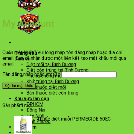
My Account
Quên mật khẩu? Vui lòng nhập tên đăng nhập hoặc địa chỉ
Trang chủ
email. Bạn sẽ nhận được một liên kết tạo mật khẩu mới qua
Dịch vụ
email.
Diệt mối tại Bình Dương
Diệt côn trùng tại Bình Dương
Bắt
Tên đăng nhập hoặc email
*
Phòng chống mối tại Bình Dương
buộc
Khử trùng tại Bình Dương
Đặt lại mật khẩu
Bán thuốc diệt mối
Bán thuốc diệt côn trùng
Khu vực lân cận
TPHCM
Sản phẩm mới
Đồng Nai
Tây Ninh
Thuốc diệt muỗi PERMECIDE 50EC
Bình Phước
Sản phẩm
Liên hệ