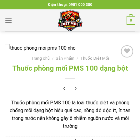
Skip
Điện thoại:
0901 000 380
to
content
0
Trang chủ
/
Sản Phẩm
/
Thuốc Diệt Mối
Thuốc phòng mối PMS 100 dạng bột
Add to
wishlist
Thuốc phòng mối PMS 100 là loại thuốc diệt và phòng
chống mối dạng bột hiệu quả cao, nồng độ độc ít, ít tan
trong nước nên không gây ô nhiễm nguồn nước và môi
trường