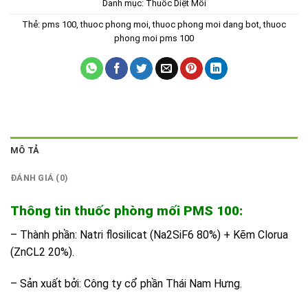
Danh mục:
Thuốc Diệt Mối
Thẻ:
pms 100
,
thuoc phong moi
,
thuoc phong moi dang bot
,
thuoc
phong moi pms 100
MÔ TẢ
ĐÁNH GIÁ (0)
Thông tin thuốc phòng mối PMS 100:
– Thành phần: Natri flosilicat (Na2SiF6 80%) + Kẽm Clorua
(ZnCL2 20%).
– Sản xuất bởi: Công ty cổ phần Thái Nam Hưng.