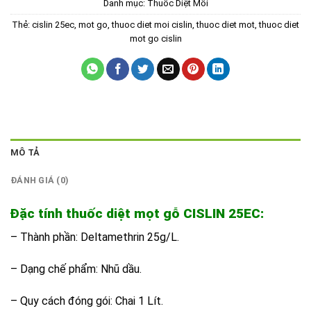
Danh mục:
Thuốc Diệt Mối
Thẻ:
cislin 25ec
,
mot go
,
thuoc diet moi cislin
,
thuoc diet mot
,
thuoc diet
mot go cislin
MÔ TẢ
ĐÁNH GIÁ (0)
Đặc tính thuốc diệt mọt gỗ CISLIN 25EC:
– Thành phần: Deltamethrin 25g/L.
– Dạng chế phẩm: Nhũ dầu.
– Quy cách đóng gói: Chai 1 Lít.