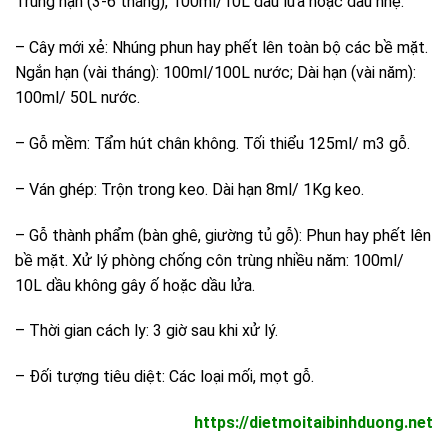
Trung hạn (3-6 tháng), 100ml/10L dầu lửa hoặc dầu nhẹ.
– Cây mới xẻ: Nhúng phun hay phết lên toàn bộ các bề mặt.
Ngắn hạn (vài tháng): 100ml/100L nước; Dài hạn (vài năm):
100ml/ 50L nước.
– Gỗ mềm: Tẩm hút chân không. Tối thiểu 125ml/ m3 gỗ.
– Ván ghép: Trộn trong keo. Dài hạn 8ml/ 1Kg keo.
– Gỗ thành phẩm (bàn ghê, giường tủ gỗ): Phun hay phết lên
bề mặt. Xử lý phòng chống côn trùng nhiều năm: 100ml/
10L dầu không gây ố hoặc dầu lửa.
– Thời gian cách ly: 3 giờ sau khi xử lý.
– Đối tượng tiêu diệt: Các loại mối, mọt gỗ.
https://dietmoitaibinhduong.net