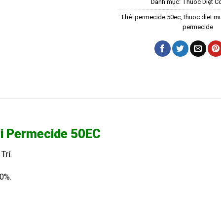
Danh mục:
Thuốc Diệt C
Thẻ:
permecide 50ec
,
thuoc diet m
permecide
ỗi Permecide 50EC
Trí.
0%.