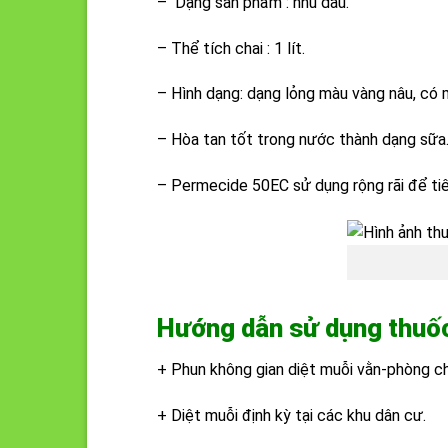
– Dạng sản phẩm : nhũ dầu.
– Thể tích chai : 1 lít.
– Hình dạng: dạng lỏng màu vàng nâu, có 
– Hòa tan tốt trong nước thành dạng sữa
– Permecide 50EC sử dụng rộng rãi để tiê
Hướng dẫn sử dụng thuốc
+ Phun không gian diệt muỗi vằn-phòng ch
+ Diệt muỗi định kỳ tại các khu dân cư.