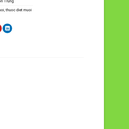
ôn Trùng
uoi
,
thuoc diet muoi