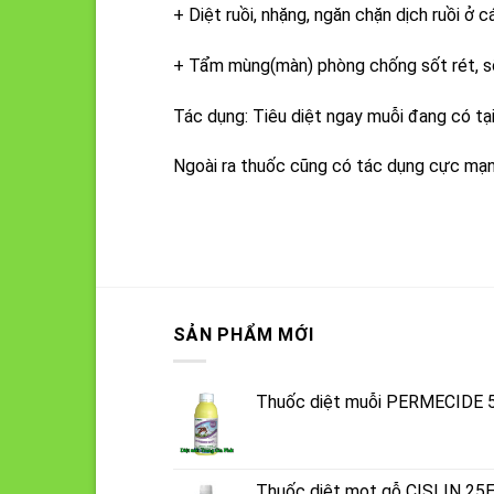
+ Diệt ruồi, nhặng, ngăn chặn dịch ruồi ở 
+ Tẩm mùng(màn) phòng chống sốt rét, s
Tác dụng: Tiêu diệt ngay muỗi đang có tạ
Ngoài ra thuốc cũng có tác dụng cực mạnh 
SẢN PHẨM MỚI
Thuốc diệt muỗi PERMECIDE 
Thuốc diệt mọt gỗ CISLIN 25