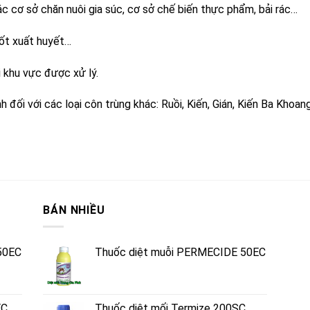
các cơ sở chăn nuôi gia súc, cơ sở chế biến thực phẩm, bải rác…
ốt xuất huyết…
i khu vực được xử lý.
đối với các loại côn trùng khác: Ruồi, Kiến, Gián, Kiến Ba Khoang
BÁN NHIỀU
50EC
Thuốc diệt muỗi PERMECIDE 50EC
EC
Thuốc diệt mối Termize 200SC