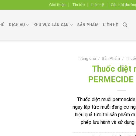
Giới thiệu
Tin tức
Liên hệ
Câu hỏi thườn
HỦ
DỊCH VỤ
KHU VỰC LÂN CẬN
SẢN PHẨM
LIÊN HỆ
Trang chủ
/
Sản Phẩm
/
Thuốc
Thuốc diệt 
PERMECIDE
Add to
wishlist
Thuốc diệt muỗi permecide 
ngay lập tức muỗi đang cư ng
hiệu quả tức thì sản phẩm đ
phép lưu hành và sử dụng t