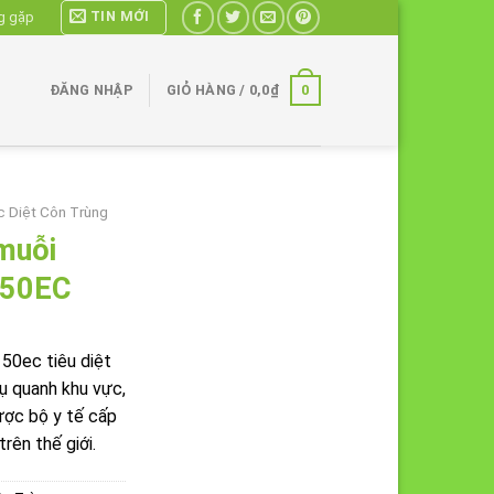
TIN MỚI
g gặp
0
ĐĂNG NHẬP
GIỎ HÀNG /
0,0
₫
 Diệt Côn Trùng
muỗi
 50EC
50ec tiêu diệt
ụ quanh khu vực,
ược bộ y tế cấp
rên thế giới.