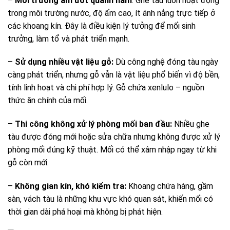
–
Môi trường ẩm ướt quanh năm
: Ghe tàu luôn hoạt động
trong môi trường nước, độ ẩm cao, ít ánh nắng trực tiếp ở
các khoang kín. Đây là điều kiện lý tưởng để mối sinh
trưởng, làm tổ và phát triển mạnh.
–
Sử dụng nhiều vật liệu gỗ:
Dù công nghệ đóng tàu ngày
càng phát triển, nhưng gỗ vẫn là vật liệu phổ biến vì độ bền,
tính linh hoạt và chi phí hợp lý. Gỗ chứa xenlulo – nguồn
thức ăn chính của mối.
–
Thi công không xử lý phòng mối ban đầu:
Nhiều ghe
tàu được đóng mới hoặc sửa chữa nhưng không được xử lý
phòng mối đúng kỹ thuật. Mối có thể xâm nhập ngay từ khi
gỗ còn mới.
–
Không gian kín, khó kiểm tra:
Khoang chứa hàng, gầm
sàn, vách tàu là những khu vực khó quan sát, khiến mối có
thời gian dài phá hoại mà không bị phát hiện.