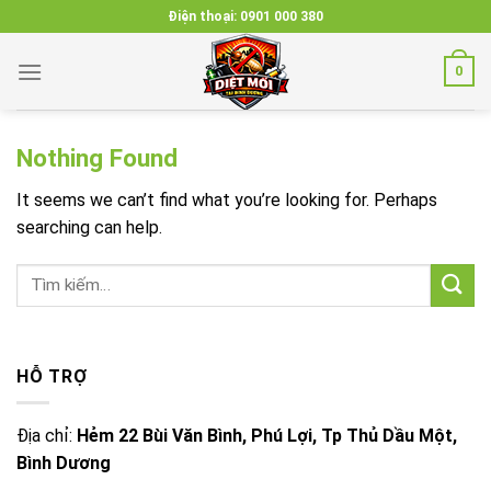
Skip
Điện thoại:
0901 000 380
to
content
0
Nothing Found
It seems we can’t find what you’re looking for. Perhaps
searching can help.
HỖ TRỢ
Địa chỉ:
Hẻm 22 Bùi Văn Bình, Phú Lợi, Tp Thủ Dầu Một,
Bình Dương