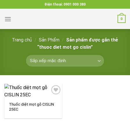
Skip
Điện thoại:
0901 000 380
to
content
0
Trang chủ
/
Sản Phẩm
/
Sản phẩm được gắn thẻ
“thuoc diet mot go cislin”
Thuốc diệt mọt gỗ CISLIN
Add to
25EC
wishlist