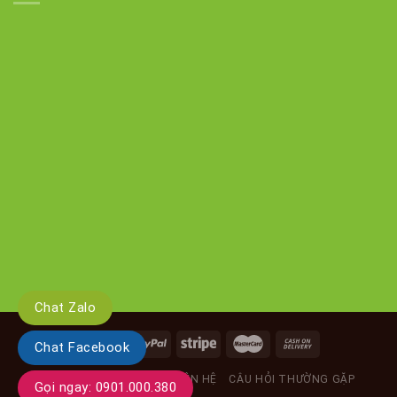
Chat Zalo
Chat Facebook
GIỚI THIỆU
TIN TỨC
LIÊN HỆ
CÂU HỎI THƯỜNG GẶP
Gọi ngay: 0901.000.380