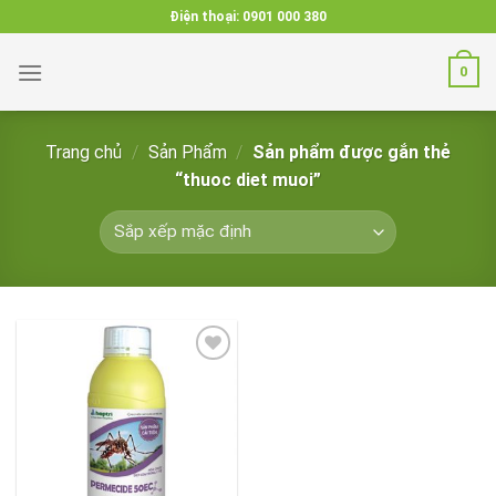
Skip
Điện thoại:
0901 000 380
to
content
0
Trang chủ
/
Sản Phẩm
/
Sản phẩm được gắn thẻ
“thuoc diet muoi”
Add to
wishlist