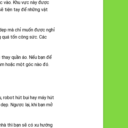
ớc vào. Khu vực này được
sẽ tiện tay để những vật
n dẹp mà chỉ muốn được nghỉ
g quá tốn công sức. Các
i thay quần áo. Nếu bạn để
tắm hoặc một góc nào đó.
, robot hút bụi hay máy hút
 dẹp. Ngược lại, khi bạn mở
 nhà thì bạn sẽ có xu hướng