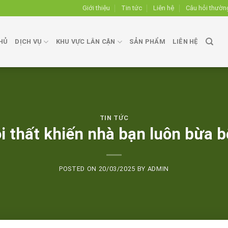
Giới thiệu
Tin tức
Liên hệ
Câu hỏi thườn
HỦ
DỊCH VỤ
KHU VỰC LÂN CẬN
SẢN PHẨM
LIÊN HỆ
TIN TỨC
nội thất khiến nhà bạn luôn bừa
POSTED ON
20/03/2025
BY
ADMIN