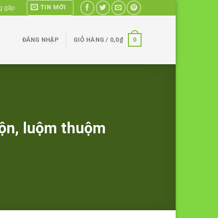
TIN MỚI
g gặp
0
ĐĂNG NHẬP
GIỎ HÀNG /
0,0
₫
 bộn, luộm thuộm