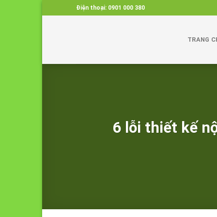
Skip
Điện thoại:
0901 000 380
to
content
TRANG C
6 lỗi thiết kế 