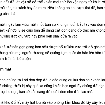
 cất đồ lặt vặt sẽ có thể khiến mọi thứ lộn xộn ngay từ khi bư
, mũ nón, túi xách hay áo mưa. Nếu không có khu vực thả đồ, bạn 
ng căn nhà.
u một ngày làm việc mệt mỏi, bạn sẽ không muốn bắt tay vào dọ
hiết kế hợp lý sẽ giúp bạn dễ dàng cất gọn gàng đồ đạc mà khôn
thường đặt khu vực này phía bên phải cửa ra vào.
sẽ trở nên gọn gàng hơn nếu được bố trí khu vực trữ đồ gần nơ
 chung của mọi người thường sẽ quăng tạm quần áo bẩn lên bồn 
ắm trở nên bừa bộn.
tầm mắt
ho chúng ta lười dọn dẹp đó là các dụng cụ lau dọn như khăn lau
ể những thiết bị này quá xa cũng khiến bạn ngại lấy chúng để dọn
cụ lau dọn, bạn sẽ sẵn sàng để quét dọn cho đến lau nhà.
hà kho để lấy máy hút bụi rồi vào phòng tắm khác để lấy cây lau