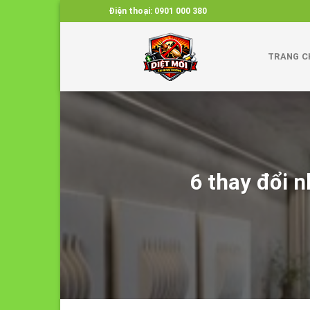
Skip
Điện thoại:
0901 000 380
to
content
TRANG C
6 thay đổi n