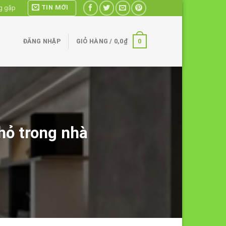
TIN MỚI
g gặp
0
ĐĂNG NHẬP
GIỎ HÀNG /
0,0
₫
nhỏ trong nhà