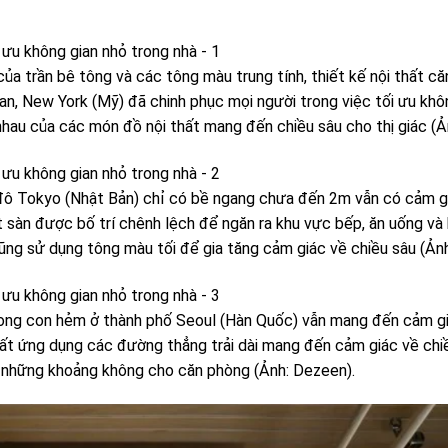
ủa trần bê tông và các tông màu trung tính, thiết kế nội thất 
n, New York (Mỹ) đã chinh phục mọi người trong việc tối ưu khô
nhau của các món đồ nội thất mang đến chiều sâu cho thị giác (Ả
ô Tokyo (Nhật Bản) chỉ có bề ngang chưa đến 2m vẫn có cảm giá
t sàn được bố trí chênh lệch để ngăn ra khu vực bếp, ăn uống v
cũng sử dụng tông màu tối để gia tăng cảm giác về chiều sâu (Ản
ng con hẻm ở thành phố Seoul (Hàn Quốc) vẫn mang đến cảm giác 
 thất ứng dụng các đường thẳng trải dài mang đến cảm giác về chi
êm những khoảng không cho căn phòng (Ảnh: Dezeen).