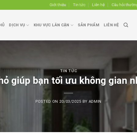
Giới thiệu
Tin tức
Liên hệ
Câu hỏi thườn
HỦ
DỊCH VỤ
KHU VỰC LÂN CẬN
SẢN PHẨM
LIÊN HỆ
TIN TỨC
hỏ giúp bạn tối ưu không gian 
POSTED ON
20/03/2025
BY
ADMIN