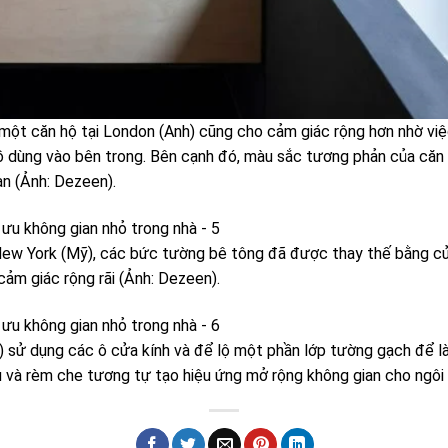
một căn hộ tại London (Anh) cũng cho cảm giác rộng hơn nhờ vi
ồ dùng vào bên trong. Bên cạnh đó, màu sắc tương phản của c
an (Ảnh: Dezeen).
New York (Mỹ), các bức tường bê tông đã được thay thế bằng c
cảm giác rộng rãi (Ảnh: Dezeen).
) sử dụng các ô cửa kính và để lộ một phần lớp tường gạch để l
u và rèm che tương tự tạo hiệu ứng mở rộng không gian cho ngôi