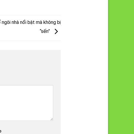
 ngôi nhà nổi bật mà không bị
“sến”
b