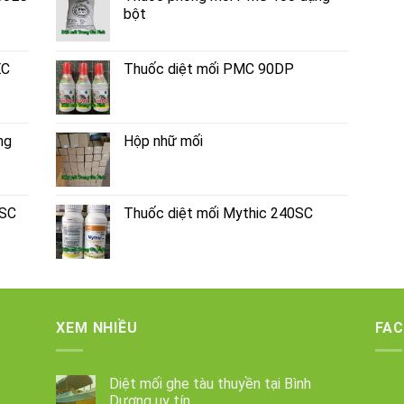
bột
EC
Thuốc diệt mối PMC 90DP
ng
Hộp nhữ mối
0SC
Thuốc diệt mối Mythic 240SC
XEM NHIỀU
FA
Diệt mối ghe tàu thuyền tại Bình
Dương uy tín