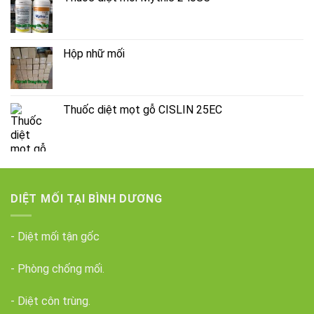
Hộp nhữ mối
Thuốc diệt mọt gỗ CISLIN 25EC
DIỆT MỐI TẠI BÌNH DƯƠNG
- Diệt mối tận gốc
- Phòng chống mối.
- Diệt côn trùng.