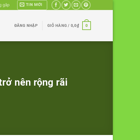
TIN MỚI
g gặp
0
ĐĂNG NHẬP
GIỎ HÀNG /
0,0
₫
trở nên rộng rãi