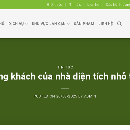
Giới thiệu
Tin tức
Liên hệ
Câu hỏi thườn
HỦ
DỊCH VỤ
KHU VỰC LÂN CẬN
SẢN PHẨM
LIÊN HỆ
TIN TỨC
ng khách của nhà diện tích nhỏ 
POSTED ON
20/03/2025
BY
ADMIN