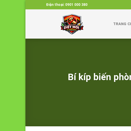
Skip
Điện thoại:
0901 000 380
to
content
TRANG C
Bí kíp biến phò