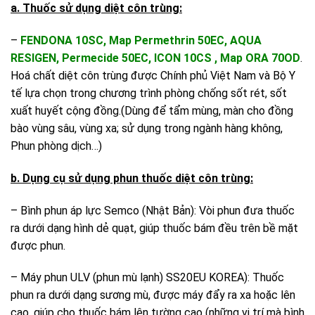
a. Thuốc sử dụng diệt côn trùng:
–
FENDONA 10SC, Map Permethrin 50EC, AQUA
RESIGEN, Permecide 50EC, ICON 10CS , Map ORA 70OD
.
Hoá chất diệt côn trùng được Chính phủ Việt Nam và Bộ Y
tế lựa chọn trong chương trình phòng chống sốt rét, sốt
xuất huyết cộng đồng.(Dùng để tẩm mùng, màn cho đồng
bào vùng sâu, vùng xa; sử dụng trong ngành hàng không,
Phun phòng dịch…)
b. Dụng cụ sử dụng phun thuốc diệt côn trùng:
– Bình phun áp lực Semco (Nhật Bản): Vòi phun đưa thuốc
ra dưới dạng hình dẻ quạt, giúp thuốc bám đều trên bề mặt
được phun.
– Máy phun ULV (phun mù lạnh) SS20EU KOREA): Thuốc
phun ra dưới dạng sương mù, được máy đẩy ra xa hoặc lên
cao, giúp cho thuốc bám lên tường cao (những vị trí mà bình