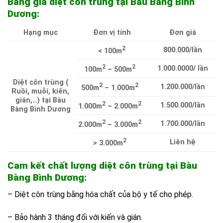
Bảng giá diệt côn trùng tại Bàu Bàng Bình
Dương:
Hạng mục
Đơn vị tính
Đơn giá
2
800.000/lần
< 100m
2
2
1.000.0000/ lần
100m
– 500m
Diệt côn trùng (
2
2
1.200.000/lần
500m
– 1.000m
Ruồi, muỗi, kiến,
gián,…) tại Bàu
2
2
1.500.000/lần
1.000m
– 2.000m
Bàng Bình Dương
2
2
1.700.000/lần
2.000m
– 3.000m
2
Liên hệ
> 3.000m
Cam kết chất lượng diệt côn trùng tại Bàu
Bàng Bình Dương:
– Diệt côn trùng bằng hóa chất của bộ y tế cho phép.
– Bảo hành 3 tháng đối với kiến và gián.