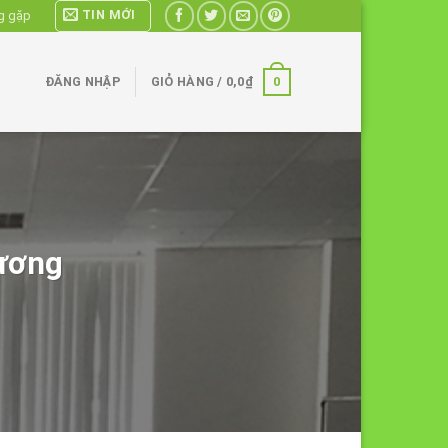
TIN MỚI
g gặp
0
ĐĂNG NHẬP
GIỎ HÀNG /
0,0
₫
Dương