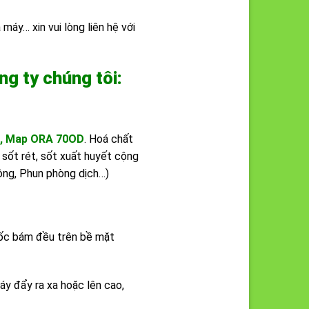
máy… xin vui lòng liên hệ với
ng ty chúng tôi:
 , Map ORA 70OD
. Hoá chất
sốt rét, sốt xuất huyết cộng
ông, Phun phòng dịch…)
huốc bám đều trên bề mặt
y đẩy ra xa hoặc lên cao,