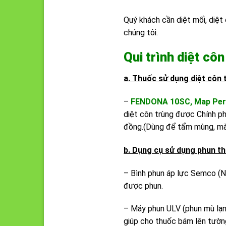
Quý khách cần diệt mối, diệt 
chúng tôi.
Qui trình diệt cô
a. Thuốc sử dụng diệt côn 
–
FENDONA 10SC, Map Perm
diệt côn trùng được Chính ph
đồng.(Dùng để tẩm mùng, màn
b. Dụng cụ sử dụng phun th
– Bình phun áp lực Semco (Nh
được phun.
– Máy phun ULV (phun mù lạn
giúp cho thuốc bám lên tường