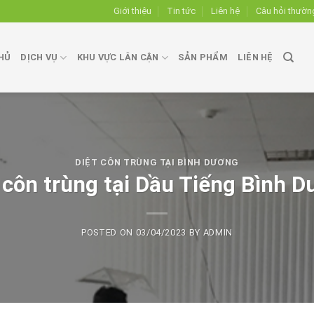
Giới thiệu
Tin tức
Liên hệ
Câu hỏi thườn
HỦ
DỊCH VỤ
KHU VỰC LÂN CẬN
SẢN PHẨM
LIÊN HỆ
DIỆT CÔN TRÙNG TẠI BÌNH DƯƠNG
 côn trùng tại Dầu Tiếng Bình 
POSTED ON
03/04/2023
BY
ADMIN