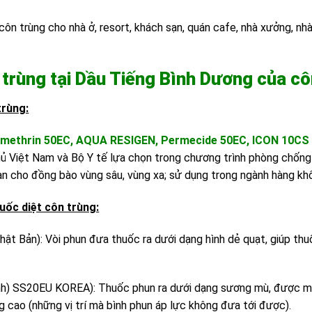
côn trùng cho nhà ở, resort, khách sạn, quán cafe, nhà xưởng, nhà 
n trùng tại Dầu Tiếng Bình Dương của cô
trùng:
ethrin 50EC, AQUA RESIGEN, Permecide 50EC, ICON 10CS
ủ Việt Nam và Bộ Y tế lựa chọn trong chương trình phòng chống 
 cho đồng bào vùng sâu, vùng xa; sử dụng trong ngành hàng kh
uốc diệt côn trùng:
ật Bản): Vòi phun đưa thuốc ra dưới dạng hình dẻ quạt, giúp t
h) SS20EU KOREA): Thuốc phun ra dưới dạng sương mù, được má
 cao (những vị trí mà bình phun áp lực không đưa tới được).