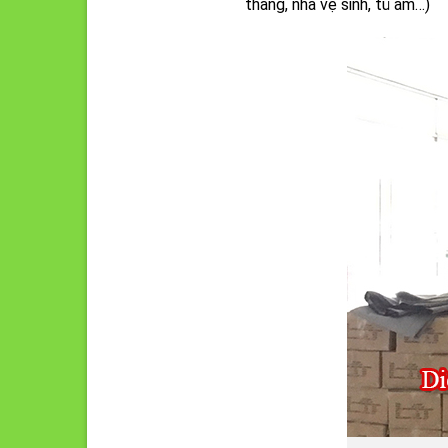
thang, nhà vệ sinh, tủ âm…)