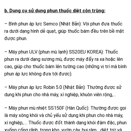
b. Dụng cụ sử dụng phun thuốc diệt côn trùng:
– Bình phun áp lực Semco (Nhật Bản): Vòi phun đưa thuốc
ra dưới dạng hình dẻ quạt, giúp thuốc bám đều trên bề mặt
được phun.
– Máy phun ULV (phun mù lạnh) SS20EU KOREA): Thuốc
phun ra dưới dạng sương mù, được máy đẩy ra xa hoặc lên
cao, giúp cho thuốc bám lên tường cao (những vị trí mà bình
phun áp lực không đưa tới được).
– Máy phun áp lực Robin 5.0 (Nhật Bản): Thường được sử
dụng khi phun cho nhà máy, xí nghiệp, khuôn viên rộng,…
– Máy phun mù nhiệt SS150F (Hàn Quốc): Thường được gọi
là máy xông khói và chủ yếu sử dụng khi phun cho nhà máy,
xí nghiệp,…. Thuốc được đốt thành dạng khói đậm đặc, phun
xuống cống rãnh, trong kho, vườn cây, bụi rậm,…diệt trừ và