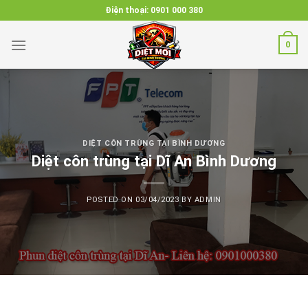
Skip
Điện thoại:
0901 000 380
to
content
0
DIỆT CÔN TRÙNG TẠI BÌNH DƯƠNG
Diệt côn trùng tại Dĩ An Bình Dương
POSTED ON
03/04/2023
BY
ADMIN