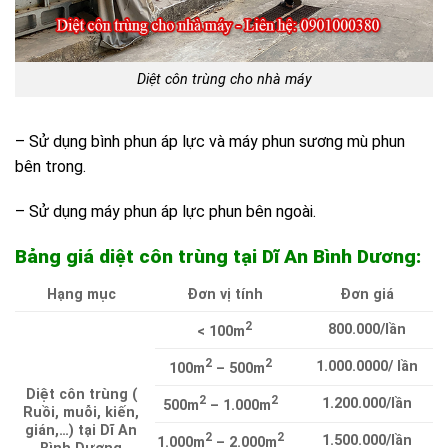
Diệt côn trùng cho nhà máy
– Sử dụng bình phun áp lực và máy phun sương mù phun
bên trong.
– Sử dụng máy phun áp lực phun bên ngoài.
Bảng giá diệt côn trùng tại Dĩ An Bình Dương:
Hạng mục
Đơn vị tính
Đơn giá
2
800.000/lần
< 100m
2
2
1.000.0000/ lần
100m
– 500m
Diệt côn trùng (
2
2
1.200.000/lần
500m
– 1.000m
Ruồi, muỗi, kiến,
gián,…) tại Dĩ An
2
2
1.500.000/lần
1.000m
– 2.000m