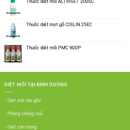
Thuốc diệt mối ALTRISET 200SC
Thuốc diệt mọt gỗ CISLIN 25EC
Thuốc diệt mối PMC 90DP
DIỆT MỐI TẠI BÌNH DƯƠNG
- Diệt mối tận gốc
- Phòng chống mối.
- Diệt côn trùng.