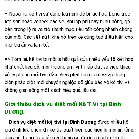
– Ngoài ra, kệ tivi sử dụng lâu năm dễ bị lão hóa, bong tróc
lớp sơn hoặc veneer bảo vệ. Khi lớp phủ này bị hư hỏng, gỗ
bên trong lộ ra và trở thành mục tiêu tấn công nhanh chóng
của mối. Các vết nứt, khe hở trên kệ cũng tạo điều kiện cho
mối trú ẩn và làm tổ.
=> Tóm lại, kệ tivi bị mối là hậu quả của nhiều yếu tố kết hợp
như chất liệu gỗ, môi trường ẩm, vị trí lắp đặt và việc thiếu
xử lý phòng mối ban đầu. Việc phát hiện sớm và áp dụng
biện pháp diệt mối chuyên nghiệp sẽ giúp bảo vệ kệ tivi và
không gian sống một cách hiệu quả, lâu dài.
Giới thiệu dịch vụ diệt mối Kệ TiVi tại Bình
Dương.
–
Dịch vụ diệt mối kệ tivi tại Bình Dương
được nhiều hộ
gia đình lựa chọn khi kệ tivi xuất hiện dấu hiệu bị mối ăn rỗng,
mục gỗ, bong tróc bề mặt hoặc có đường mối bò lên từ