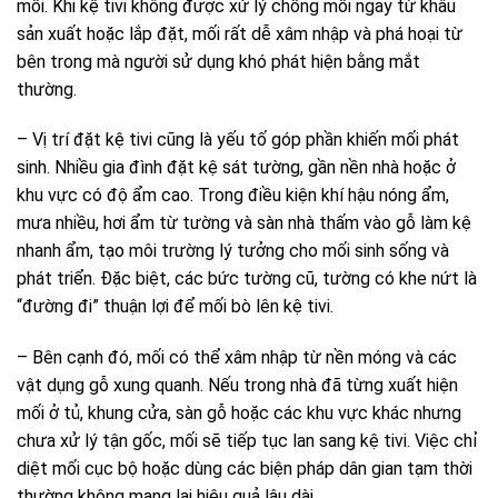
mối. Khi kệ tivi không được xử lý chống mối ngay từ khâu
sản xuất hoặc lắp đặt, mối rất dễ xâm nhập và phá hoại từ
bên trong mà người sử dụng khó phát hiện bằng mắt
thường.
– Vị trí đặt kệ tivi cũng là yếu tố góp phần khiến mối phát
sinh. Nhiều gia đình đặt kệ sát tường, gần nền nhà hoặc ở
khu vực có độ ẩm cao. Trong điều kiện khí hậu nóng ẩm,
mưa nhiều, hơi ẩm từ tường và sàn nhà thấm vào gỗ làm kệ
nhanh ẩm, tạo môi trường lý tưởng cho mối sinh sống và
phát triển. Đặc biệt, các bức tường cũ, tường có khe nứt là
“đường đi” thuận lợi để mối bò lên kệ tivi.
– Bên cạnh đó, mối có thể xâm nhập từ nền móng và các
vật dụng gỗ xung quanh. Nếu trong nhà đã từng xuất hiện
mối ở tủ, khung cửa, sàn gỗ hoặc các khu vực khác nhưng
chưa xử lý tận gốc, mối sẽ tiếp tục lan sang kệ tivi. Việc chỉ
diệt mối cục bộ hoặc dùng các biện pháp dân gian tạm thời
thường không mang lại hiệu quả lâu dài.