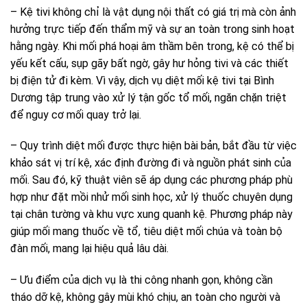
– Kệ tivi không chỉ là vật dụng nội thất có giá trị mà còn ảnh
hưởng trực tiếp đến thẩm mỹ và sự an toàn trong sinh hoạt
hằng ngày. Khi mối phá hoại âm thầm bên trong, kệ có thể bị
yếu kết cấu, sụp gãy bất ngờ, gây hư hỏng tivi và các thiết
bị điện tử đi kèm. Vì vậy, dịch vụ diệt mối kệ tivi tại Bình
Dương tập trung vào xử lý tận gốc tổ mối, ngăn chặn triệt
để nguy cơ mối quay trở lại.
– Quy trình diệt mối được thực hiện bài bản, bắt đầu từ việc
khảo sát vị trí kệ, xác định đường đi và nguồn phát sinh của
mối. Sau đó, kỹ thuật viên sẽ áp dụng các phương pháp phù
hợp như đặt mồi nhử mối sinh học, xử lý thuốc chuyên dụng
tại chân tường và khu vực xung quanh kệ. Phương pháp này
giúp mối mang thuốc về tổ, tiêu diệt mối chúa và toàn bộ
đàn mối, mang lại hiệu quả lâu dài.
– Ưu điểm của dịch vụ là thi công nhanh gọn, không cần
tháo dỡ kệ, không gây mùi khó chịu, an toàn cho người và