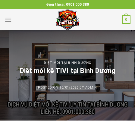
Skip
Điện thoại:
0901 000 380
to
content
0
DIỆT MỐI TẠI BÌNH DƯƠNG
Diệt mối kệ TIVI tại Bình Dương
POSTED ON
16/01/2026
BY
ADMIN