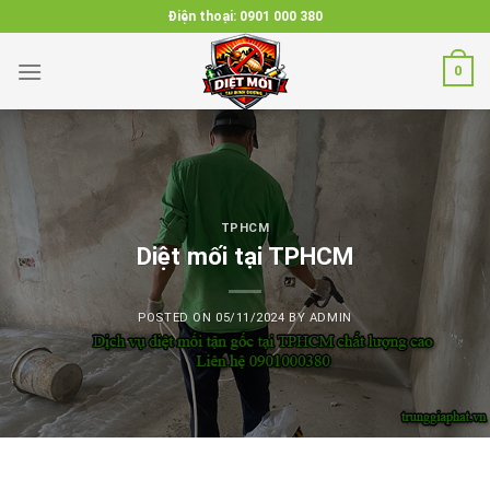
Skip
Điện thoại:
0901 000 380
to
content
0
TPHCM
Diệt mối tại TPHCM
POSTED ON
05/11/2024
BY
ADMIN