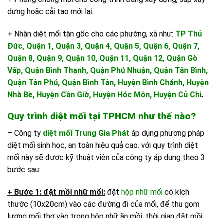
dựng hoặc cải tạo mới lại.
+ Nhận diệt mối tận gốc cho các phường, xã như:
TP Thủ
Đức,
Quận 1, Quận 3, Quận 4, Quận 5, Quận 6, Quận 7,
Quận 8, Quận 9, Quận 10, Quận 11, Quận 12, Quận Gò
Vấp, Quận Bình Thạnh, Quận Phú Nhuận, Quận Tân Bình,
Quận Tân Phú, Quận Bình Tân, Huyện Bình Chánh, Huyện
Nhà Bè, Huyện Cần Giờ, Huyện Hóc Môn, Huyện Củ Chi
.
Quy trình diệt mối tại TPHCM như thế nào?
– Công ty
diệt mối Trung Gia Phát
áp dụng phương pháp
diệt mối sinh học, an toàn hiệu quả cao. với quy trình diệt
mối này sẽ được kỹ thuật viên của công ty áp dụng theo 3
bước sau:
+ Bước 1: đặt mồi nhữ mối:
đặt
hộp nhữ mối
có kích
thước (10x20cm) vào các đường đi của mối, để thu gom
lượng mối thợ vào trong hộp nhữ ăn mồi, thời gian đặt mồi