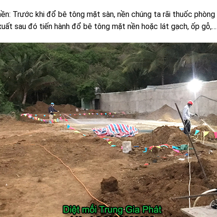
ền: Trước khi đổ bê tông mặt sàn, nền chúng ta rãi thuốc phòn
xuất sau đó tiến hành đổ bê tông mặt nền hoặc lát gạch, ốp gỗ,…