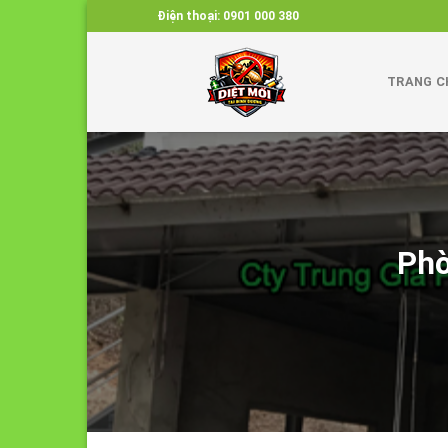
Skip
Điện thoại:
0901 000 380
to
content
TRANG C
Phò