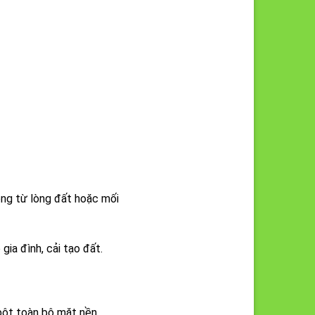
ông từ lòng đất hoặc mối
ia đình, cải tạo đất.
bột toàn bộ mặt nền.