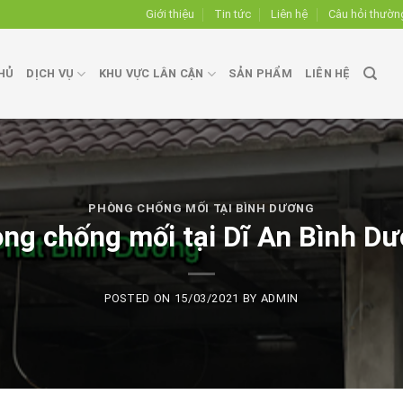
Giới thiệu
Tin tức
Liên hệ
Câu hỏi thườn
HỦ
DỊCH VỤ
KHU VỰC LÂN CẬN
SẢN PHẨM
LIÊN HỆ
PHÒNG CHỐNG MỐI TẠI BÌNH DƯƠNG
ng chống mối tại Dĩ An Bình D
POSTED ON
15/03/2021
BY
ADMIN