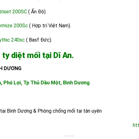
triset 200SC
( Ấn Độ).
ermize 200Sc
( Hợp trí Việt Nam).
ythic 240sc
( Basf Đức).
ty diệt mối tại Dĩ An.
NH DƯƠNG
h, Phú Lợi, Tp Thủ Dầu Một, Bình Dương
tại Bình Dương
&
Phòng chống mối tại tân uyên
ht