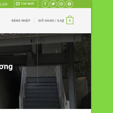
TIN MỚI
g gặp
0
ĐĂNG NHẬP
GIỎ HÀNG /
0,0
₫
ương