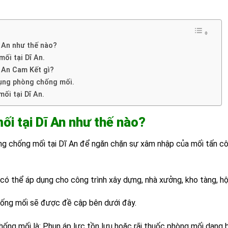
 An như thế nào?
ối tại Dĩ An.
ĩ An Cam Kết gì?
dụng phòng chống mối.
mối tại Dĩ An.
ối tại Dĩ An như thế nào?
òng chống mối tại Dĩ An để ngăn chặn sự xâm nhập của mối tấn c
có thể áp dụng cho công trình xây dựng, nhà xưởng, kho tàng, hộ g
hống mối sẽ được đề cập bên dưới đây.
ống mối là: Phun áp lực tồn lưu hoặc rãi thuốc phòng mối dạng 