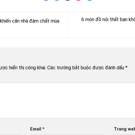
6 món đồ nội thất bạn khô
t khiến căn nhà đậm chất mùa
n
ợc hiển thị công khai.
Các trường bắt buộc được đánh dấu
*
Email
*
Trang we