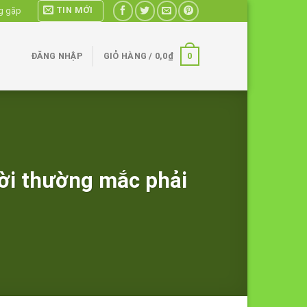
TIN MỚI
g gặp
0
ĐĂNG NHẬP
GIỎ HÀNG /
0,0
₫
gười thường mắc phải