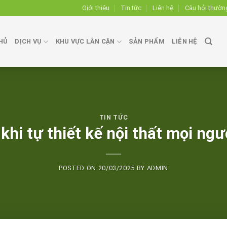
Giới thiệu
Tin tức
Liên hệ
Câu hỏi thườn
HỦ
DỊCH VỤ
KHU VỰC LÂN CẬN
SẢN PHẨM
LIÊN HỆ
TIN TỨC
 khi tự thiết kế nội thất mọi n
POSTED ON
20/03/2025
BY
ADMIN