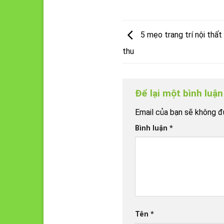
5 mẹo trang trí nội thấ
thu
Để lại một bình luậ
Email của bạn sẽ không đư
Bình luận
*
Tên
*