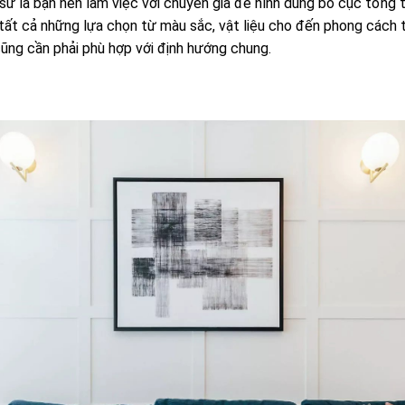
 sư là bạn nên làm việc với chuyên gia để hình dung bố cục tổng t
 tất cả những lựa chọn từ màu sắc, vật liệu cho đến phong cách t
ũng cần phải phù hợp với định hướng chung.