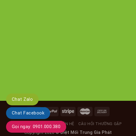
Chat Zalo
Chat Facebook
GIỚI THIỆU
TIN TỨC
LIÊN HỆ
CÂU HỎI THƯỜNG GẶP
Gọi ngay: 0901.000.380
Copyright 2026 ©
Diệt Mối Trung Gia Phát