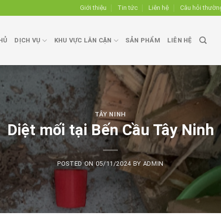
Giới thiệu
Tin tức
Liên hệ
Câu hỏi thườn
HỦ
DỊCH VỤ
KHU VỰC LÂN CẬN
SẢN PHẨM
LIÊN HỆ
TÂY NINH
Diệt mối tại Bến Cầu Tây Ninh
POSTED ON
05/11/2024
BY
ADMIN