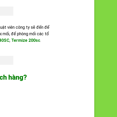
huật viên công ty sẽ đến để
bị mối, để phòng mối các tổ
240SC
,
Termize 200sc
.
ách hàng?