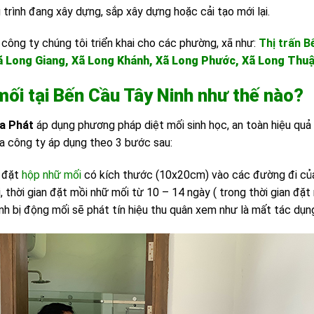
rình đang xây dựng, sắp xây dựng hoặc cải tạo mới lại.
công ty chúng tôi triển khai cho các phường, xã như:
Thị trấn B
ã Long Giang, Xã Long Khánh, Xã Long Phước, Xã Long Thuậ
 mối tại Bến Cầu Tây Ninh như thế nào?
ia Phát
áp dụng phương pháp diệt mối sinh học, an toàn hiệu quả c
ủa công ty áp dụng theo 3 bước sau:
đặt
hộp nhữ mối
có kích thước (10x20cm) vào các đường đi của
, thời gian đặt mồi nhữ mối từ 10 – 14 ngày ( trong thời gian đ
nh bị động mối sẽ phát tín hiệu thu quân xem như là mất tác dụng