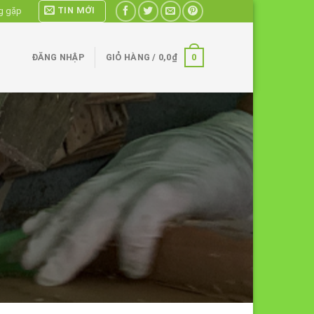
TIN MỚI
g gặp
0
ĐĂNG NHẬP
GIỎ HÀNG /
0,0
₫