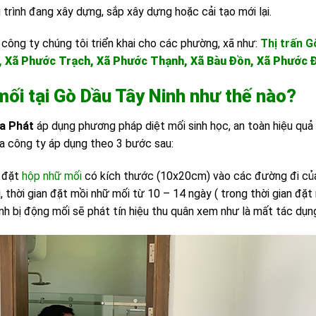
rình đang xây dựng, sắp xây dựng hoặc cải tạo mới lại.
công ty chúng tôi triển khai cho các phường, xã như:
Thị trấn G
, Xã Phước Trạch, Xã Phước Thạnh, Xã Bàu Đồn, Xã Phước
 mối tại Gò Dầu Tây Ninh như thế nào?
ia Phát
áp dụng phương pháp diệt mối sinh học, an toàn hiệu quả c
ủa công ty áp dụng theo 3 bước sau:
đặt
hộp nhữ mối
có kích thước (10x20cm) vào các đường đi của
, thời gian đặt mồi nhữ mối từ 10 – 14 ngày ( trong thời gian đ
nh bị động mối sẽ phát tín hiệu thu quân xem như là mất tác dụng