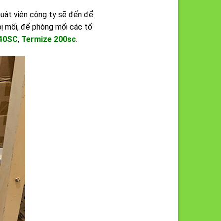
huật viên công ty sẽ đến để
bị mối, để phòng mối các tổ
240SC
,
Termize 200sc
.