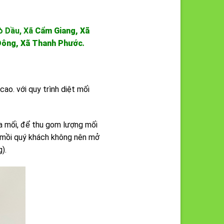
ò Dầu, Xã
Cẩm Giang, Xã
 Đông, Xã Thanh Phước
.
ao. với quy trình diệt mối
 mối, để thu gom lượng mối
ặt mồi quý khách không nên mở
).