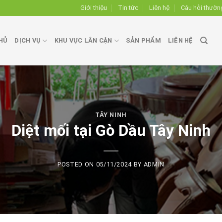
Giới thiệu
Tin tức
Liên hệ
Câu hỏi thườn
HỦ
DỊCH VỤ
KHU VỰC LÂN CẬN
SẢN PHẨM
LIÊN HỆ
TÂY NINH
Diệt mối tại Gò Dầu Tây Ninh
POSTED ON
05/11/2024
BY
ADMIN