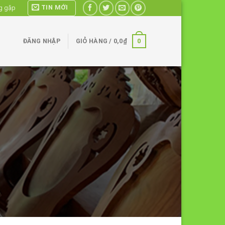
TIN MỚI
g gặp
0
ĐĂNG NHẬP
GIỎ HÀNG /
0,0
₫