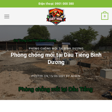
Skip
Điện thoại:
0901 000 380
to
content
0
PHÒNG CHỐNG MỐI TẠI BÌNH DƯƠNG
Phòng chống mối tại Dầu Tiếng Bình
Dương
POSTED ON
15/03/2021
BY
ADMIN