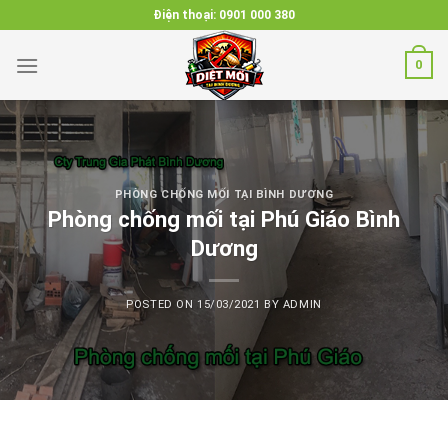
Skip
Điện thoại:
0901 000 380
to
content
0
PHÒNG CHỐNG MỐI TẠI BÌNH DƯƠNG
Phòng chống mối tại Phú Giáo Bình
Dương
POSTED ON
15/03/2021
BY
ADMIN