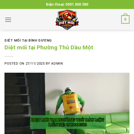
Skip
Điện thoại:
0901 000 380
to
content
0
DIỆT MỐI TẠI BÌNH DƯƠNG
Diệt mối tại Phường Thủ Dầu Một
POSTED ON
27/11/2025
BY
ADMIN