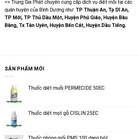
=> Trung Gia Phát chuyên cung cấp dịch vụ diệt mối tại các
quận huyện của Bình Dương như:
TP Thuận An, Tp Dĩ An,
TP Mới, TP Thủ Dầu Một, Huyện Phú Giáo, Huyện Bàu
Bàng, Tx Tân Uyên, Huyện Bến Cát, Huyện Dầu Tiếng.
SẢN PHẨM MỚI
Thuốc diệt muỗi PERMECIDE 50EC
Thuốc diệt mọt gỗ CISLIN 25EC
Thuốc phòng mối PMS 100 dạng bột