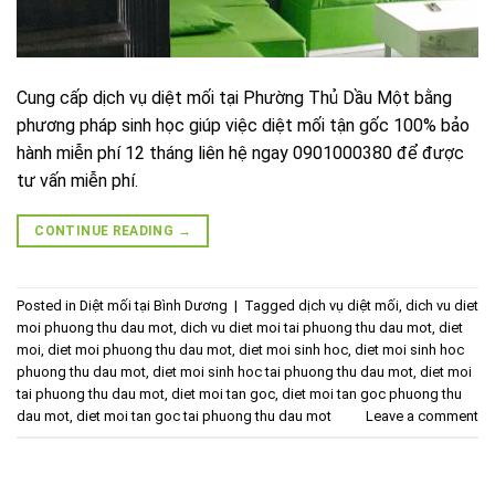
Cung cấp dịch vụ diệt mối tại Phường Thủ Dầu Một bằng
phương pháp sinh học giúp việc diệt mối tận gốc 100% bảo
hành miễn phí 12 tháng liên hệ ngay 0901000380 để được
tư vấn miễn phí.
CONTINUE READING
→
Posted in
Diệt mối tại Bình Dương
|
Tagged
dịch vụ diệt mối
,
dich vu diet
moi phuong thu dau mot
,
dich vu diet moi tai phuong thu dau mot
,
diet
moi
,
diet moi phuong thu dau mot
,
diet moi sinh hoc
,
diet moi sinh hoc
phuong thu dau mot
,
diet moi sinh hoc tai phuong thu dau mot
,
diet moi
tai phuong thu dau mot
,
diet moi tan goc
,
diet moi tan goc phuong thu
dau mot
,
diet moi tan goc tai phuong thu dau mot
Leave a comment