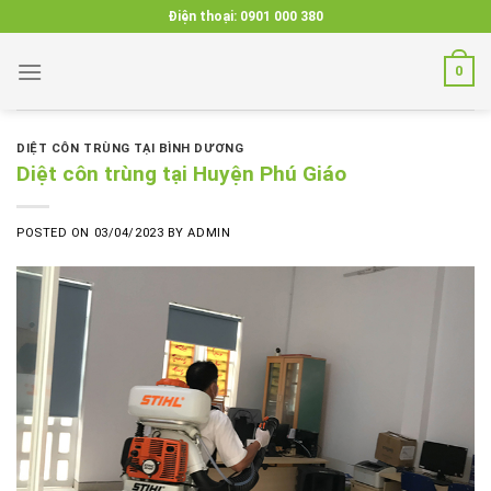
Skip
Điện thoại:
0901 000 380
to
content
0
DIỆT CÔN TRÙNG TẠI BÌNH DƯƠNG
Diệt côn trùng tại Huyện Phú Giáo
POSTED ON
03/04/2023
BY
ADMIN