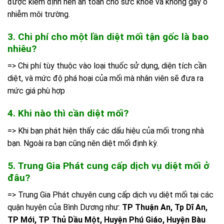
được kiểm định nên an toàn cho sức khỏe và không gây ô
nhiễm môi trường.
3. Chi phí cho một lần diệt mối tận gốc là bao
nhiêu?
=> Chi phí tùy thuộc vào loại thuốc sử dụng, diện tích cần
diệt, và mức độ phá hoại của mối mà nhân viên sẽ đưa ra
mức giá phù hợp
4. Khi nào thì cần diệt mối?
=> Khi bạn phát hiện thấy các dấu hiệu của mối trong nhà
bạn. Ngoài ra bạn cũng nên diệt mối định kỳ.
5. Trung Gia Phát cung cấp dịch vụ diệt mối ở
đâu?
=> Trung Gia Phát chuyên cung cấp dịch vụ diệt mối tại các
quận huyện của Bình Dương như:
TP Thuận An, Tp Dĩ An,
TP Mới, TP Thủ Dầu Một, Huyện Phú Giáo, Huyện Bàu