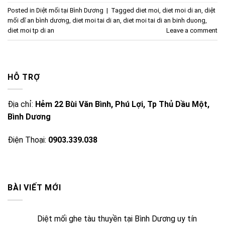
Posted in
Diệt mối tại Bình Dương
|
Tagged
diet moi
,
diet moi di an
,
diệt
mối dĩ an bình dương
,
diet moi tai di an
,
diet moi tai di an binh duong
,
diet moi tp di an
Leave a comment
HỖ TRỢ
Địa chỉ:
Hẻm 22 Bùi Văn Bình, Phú Lợi, Tp Thủ Dầu Một,
Bình Dương
Điện Thoại:
0903.339.038
BÀI VIẾT MỚI
Diệt mối ghe tàu thuyền tại Bình Dương uy tín