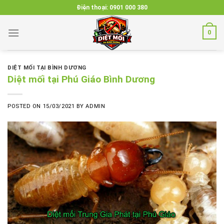
Skip
Điện thoại:
0901 000 380
to
content
0
DIỆT MỐI TẠI BÌNH DƯƠNG
Diệt mối tại Phú Giáo Bình Dương
POSTED ON
15/03/2021
BY
ADMIN