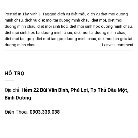
Posted in
Tây Ninh
|
Tagged
dịch vụ diệt mối
,
dich vu diet moi duong
minh chau
,
dich vu diet moi tai duong minh chau
,
diet moi
,
diet moi
duong minh chau
,
diet moi sinh hoc
,
diet moi sinh hoc duong minh chau
,
diet moi sinh hoc tai duong minh chau
,
diet moi tai duong minh chau
,
diet moi tan goc
,
diet moi tan goc duong minh chau
,
diet moi tan goc tai
duong minh chau
Leave a comment
HỖ TRỢ
Địa chỉ:
Hẻm 22 Bùi Văn Bình, Phú Lợi, Tp Thủ Dầu Một,
Bình Dương
Điện Thoại:
0903.339.038