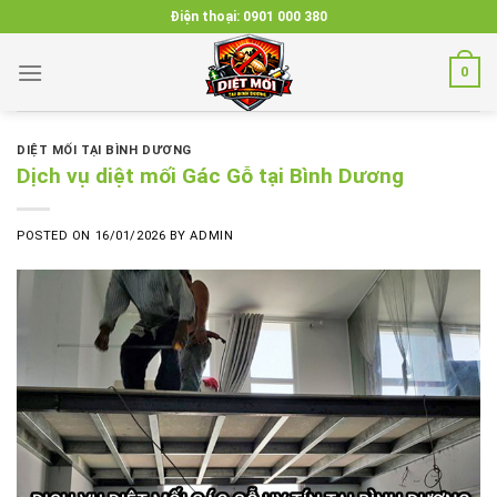
Skip
Điện thoại:
0901 000 380
to
content
0
DIỆT MỐI TẠI BÌNH DƯƠNG
Dịch vụ diệt mối Gác Gỗ tại Bình Dương
POSTED ON
16/01/2026
BY
ADMIN