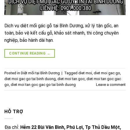
Dịch vụ diệt mối gác gỗ tại Bình Dương, xử lý tận gốc, an
toàn, bảo vệ kết cấu gỗ, khảo sát nhanh, thi công chuyên
nghiệp, bảo hành dài hạn.
CONTINUE READING
→
Posted in
Diệt mối tại Bình Dương
|
Tagged
diet moi
,
diet moi gac go
,
diet moi gac go tai binh duong
,
diet moi tan goc
,
diet moi tan goc gac
go
,
diet moi tan goc gac go tai binh duong
Leave a comment
HỖ TRỢ
Địa chỉ:
Hẻm 22 Bùi Văn Bình, Phú Lợi, Tp Thủ Dầu Một,