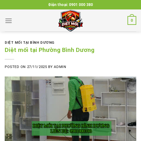
Skip
Điện thoại:
0901 000 380
to
content
0
DIỆT MỐI TẠI BÌNH DƯƠNG
Diệt mối tại Phường Bình Dương
POSTED ON
27/11/2025
BY
ADMIN