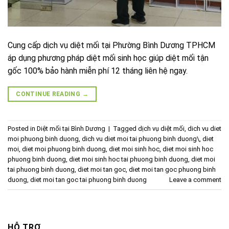
Cung cấp dịch vụ diệt mối tại Phường Bình Dương TPHCM
áp dụng phương pháp diệt mối sinh học giúp diệt mối tận
gốc 100% bảo hành miễn phí 12 tháng liên hệ ngay.
CONTINUE READING
→
Posted in
Diệt mối tại Bình Dương
|
Tagged
dịch vụ diệt mối
,
dich vu diet
moi phuong binh duong
,
dich vu diet moi tai phuong binh duong\
,
diet
moi
,
diet moi phuong binh duong
,
diet moi sinh hoc
,
diet moi sinh hoc
phuong binh duong
,
diet moi sinh hoc tai phuong binh duong
,
diet moi
tai phuong binh duong
,
diet moi tan goc
,
diet moi tan goc phuong binh
duong
,
diet moi tan goc tai phuong binh duong
Leave a comment
HỖ TRỢ