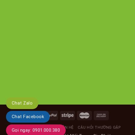
Chat Zalo
Chat Facebook
GIỚI THIỆU
TIN TỨC
LIÊN HỆ
CÂU HỎI THƯỜNG GẶP
Gọi ngay: 0901.000.380