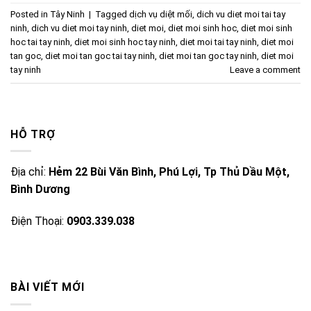
Posted in
Tây Ninh
|
Tagged
dịch vụ diệt mối
,
dich vu diet moi tai tay
ninh
,
dich vu diet moi tay ninh
,
diet moi
,
diet moi sinh hoc
,
diet moi sinh
hoc tai tay ninh
,
diet moi sinh hoc tay ninh
,
diet moi tai tay ninh
,
diet moi
tan goc
,
diet moi tan goc tai tay ninh
,
diet moi tan goc tay ninh
,
diet moi
tay ninh
Leave a comment
HỖ TRỢ
Địa chỉ:
Hẻm 22 Bùi Văn Bình, Phú Lợi, Tp Thủ Dầu Một,
Bình Dương
Điện Thoại:
0903.339.038
BÀI VIẾT MỚI