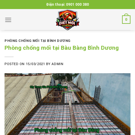
Skip
Điện thoại:
0901 000 380
to
content
0
PHÒNG CHỐNG MỐI TẠI BÌNH DƯƠNG
Phòng chống mối tại Bàu Bàng Bình Dương
POSTED ON
15/03/2021
BY
ADMIN