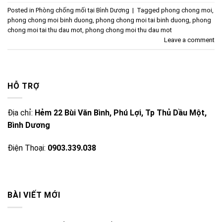
Posted in
Phòng chống mối tại Bình Dương
|
Tagged
phong chong moi
,
phong chong moi binh duong
,
phong chong moi tai binh duong
,
phong
chong moi tai thu dau mot
,
phong chong moi thu dau mot
Leave a comment
HỖ TRỢ
Địa chỉ:
Hẻm 22 Bùi Văn Bình, Phú Lợi, Tp Thủ Dầu Một,
Bình Dương
Điện Thoại:
0903.339.038
BÀI VIẾT MỚI