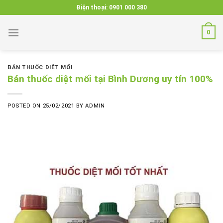
Skip
Điện thoại:
0901 000 380
to
content
0
BÁN THUỐC DIỆT MỐI
Bán thuốc diệt mối tại Bình Dương uy tín 100%
POSTED ON
25/02/2021
BY
ADMIN