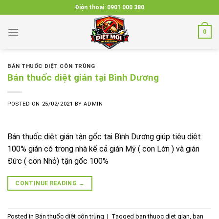
Skip
Điện thoại:
0901 000 380
to
content
0
BÁN THUỐC DIỆT CÔN TRÙNG
Bán thuốc diệt gián tại Bình Dương
POSTED ON
25/02/2021
BY
ADMIN
Bán thuốc diệt gián tận gốc tại Bình Dương giúp tiêu diệt
100% gián có trong nhà kể cả gián Mỹ ( con Lớn ) và gián
Đức ( con Nhỏ) tận gốc 100%
CONTINUE READING
→
Posted in
Bán thuốc diệt côn trùng
|
Tagged
ban thuoc diet gian
,
ban