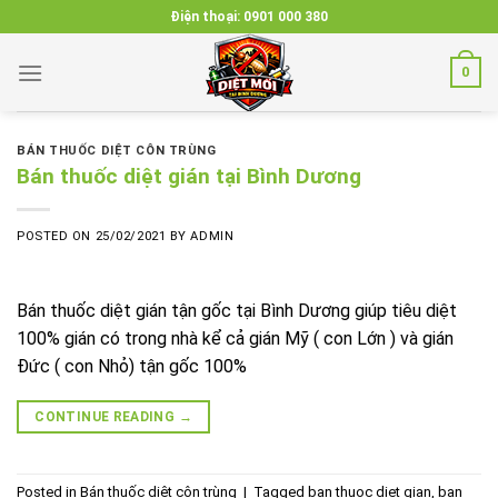
Skip
Điện thoại:
0901 000 380
to
content
0
BÁN THUỐC DIỆT CÔN TRÙNG
Bán thuốc diệt gián tại Bình Dương
POSTED ON
25/02/2021
BY
ADMIN
Bán thuốc diệt gián tận gốc tại Bình Dương giúp tiêu diệt
100% gián có trong nhà kể cả gián Mỹ ( con Lớn ) và gián
Đức ( con Nhỏ) tận gốc 100%
CONTINUE READING
→
Posted in
Bán thuốc diệt côn trùng
|
Tagged
ban thuoc diet gian
,
ban