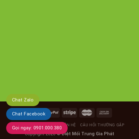
Chat Zalo
Chat Facebook
GIỚI THIỆU
TIN TỨC
LIÊN HỆ
CÂU HỎI THƯỜNG GẶP
Gọi ngay: 0901.000.380
Copyright 2026 ©
Diệt Mối Trung Gia Phát