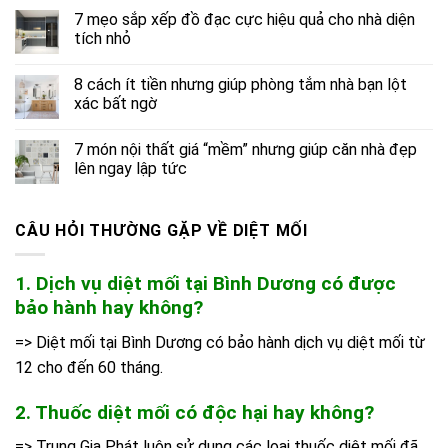
7 mẹo sắp xếp đồ đạc cực hiệu quả cho nhà diện
tích nhỏ
8 cách ít tiền nhưng giúp phòng tắm nhà bạn lột
xác bất ngờ
7 món nội thất giá “mềm” nhưng giúp căn nhà đẹp
lên ngay lập tức
CÂU HỎI THƯỜNG GẶP VỀ DIỆT MỐI
1. Dịch vụ diệt mối tại Bình Dương có được
bảo hành hay không?
=> Diệt mối tại Bình Dương có bảo hành dịch vụ diệt mối từ
12 cho đến 60 tháng.
2. Thuốc diệt mối có độc hại hay không?
=> Trung Gia Phát luôn sử dụng các loại thuốc diệt mối đã