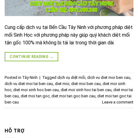
Cung cấp dịch vụ tại Bến Cầu Tây Ninh với phương pháp diệt
mối Sinh Học với phương pháp này giúp quý khách diệt mối
tận gốc 100% mà không bị tái lại trong thời gian dài.
CONTINUE READING
→
Posted in
Tây Ninh
|
Tagged
dịch vụ diệt mối
,
dich vu diet moi ben cau
,
dich vu diet moi tai ben cau
,
diet moi
,
diet moi ben cau
,
diet moi sinh
hoc
,
diet moi sinh hoc ben cau
,
diet moi sinh hoc tai ben cau
,
diet moi tai
ben cau
,
diet moi tan goc
,
diet moi tan goc ben cau
,
diet moi tan goc tai
ben cau
Leave a comment
HỖ TRỢ