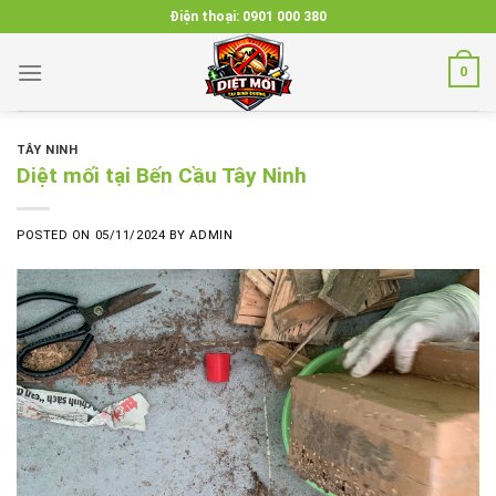
Skip
Điện thoại:
0901 000 380
to
content
0
TÂY NINH
Diệt mối tại Bến Cầu Tây Ninh
POSTED ON
05/11/2024
BY
ADMIN