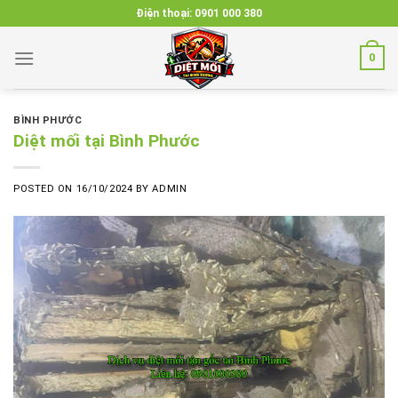
Skip
Điện thoại:
0901 000 380
to
content
0
BÌNH PHƯỚC
Diệt mối tại Bình Phước
POSTED ON
16/10/2024
BY
ADMIN