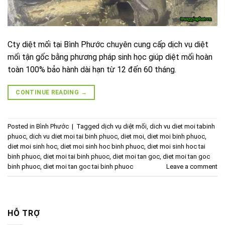
Cty diệt mối tại Bình Phước chuyên cung cấp dịch vụ diệt
mối tận gốc bằng phương pháp sinh học giúp diệt mối hoàn
toàn 100% bảo hành dài hạn từ 12 đến 60 tháng.
CONTINUE READING
→
Posted in
Bình Phước
|
Tagged
dịch vụ diệt mối
,
dich vu diet moi tabinh
phuoc
,
dich vu diet moi tai binh phuoc
,
diet moi
,
diet moi binh phuoc
,
diet moi sinh hoc
,
diet moi sinh hoc binh phuoc
,
diet moi sinh hoc tai
binh phuoc
,
diet moi tai binh phuoc
,
diet moi tan goc
,
diet moi tan goc
binh phuoc
,
diet moi tan goc tai binh phuoc
Leave a comment
HỖ TRỢ