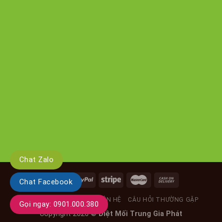
Chat Zalo
Chat Facebook
GIỚI THIỆU
TIN TỨC
LIÊN HỆ
CÂU HỎI THƯỜNG GẶP
Gọi ngay: 0901.000.380
Copyright 2026 ©
Diệt Mối Trung Gia Phát