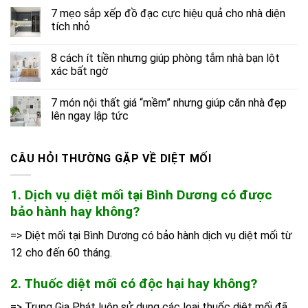
7 mẹo sắp xếp đồ đạc cực hiệu quả cho nhà diện
tích nhỏ
8 cách ít tiền nhưng giúp phòng tắm nhà bạn lột
xác bất ngờ
7 món nội thất giá “mềm” nhưng giúp căn nhà đẹp
lên ngay lập tức
CÂU HỎI THƯỜNG GẶP VỀ DIỆT MỐI
1. Dịch vụ diệt mối tại Bình Dương có được
bảo hành hay không?
=> Diệt mối tại Bình Dương có bảo hành dịch vụ diệt mối từ
12 cho đến 60 tháng.
2. Thuốc diệt mối có độc hại hay không?
=> Trung Gia Phát luôn sử dụng các loại thuốc diệt mối đã