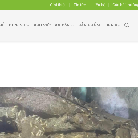
Giới thiệu
Tin tức
Liên hệ
Câu hỏi thườn
HỦ
DỊCH VỤ
KHU VỰC LÂN CẬN
SẢN PHẨM
LIÊN HỆ