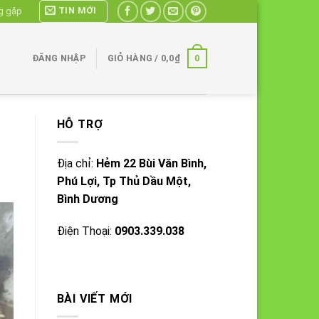
TIN MỚI
g gặp
0
ĐĂNG NHẬP
GIỎ HÀNG /
0,0
₫
HỖ TRỢ
Địa chỉ:
Hẻm 22 Bùi Văn Bình,
Phú Lợi, Tp Thủ Dầu Một,
Bình Dương
Điện Thoại:
0903.339.038
BÀI VIẾT MỚI