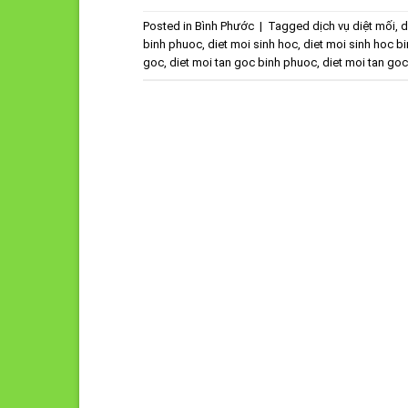
Posted in
Bình Phước
|
Tagged
dịch vụ diệt mối
,
d
binh phuoc
,
diet moi sinh hoc
,
diet moi sinh hoc b
goc
,
diet moi tan goc binh phuoc
,
diet moi tan goc