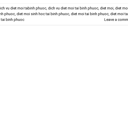
ich vu diet moi tabinh phuoc
,
dich vu diet moi tai binh phuoc
,
diet moi
,
diet mo
inh phuoc
,
diet moi sinh hoc tai binh phuoc
,
diet moi tai binh phuoc
,
diet moi t
 tai binh phuoc
Leave a comm