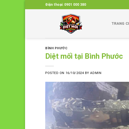
Skip
Điện thoại:
0901 000 380
to
content
TRANG C
BÌNH PHƯỚC
Diệt mối tại Bình Phước
POSTED ON
16/10/2024
BY
ADMIN