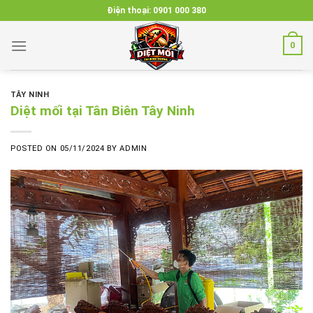
Skip
Điện thoại:
0901 000 380
to
content
0
TÂY NINH
Diệt mối tại Tân Biên Tây Ninh
POSTED ON
05/11/2024
BY
ADMIN