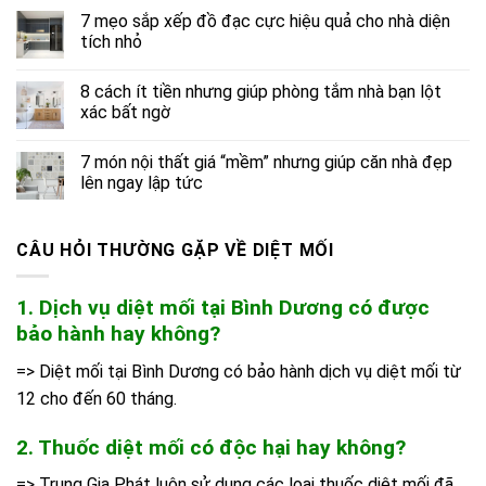
7 mẹo sắp xếp đồ đạc cực hiệu quả cho nhà diện
tích nhỏ
8 cách ít tiền nhưng giúp phòng tắm nhà bạn lột
xác bất ngờ
7 món nội thất giá “mềm” nhưng giúp căn nhà đẹp
lên ngay lập tức
CÂU HỎI THƯỜNG GẶP VỀ DIỆT MỐI
1. Dịch vụ diệt mối tại Bình Dương có được
bảo hành hay không?
=> Diệt mối tại Bình Dương có bảo hành dịch vụ diệt mối từ
12 cho đến 60 tháng.
2. Thuốc diệt mối có độc hại hay không?
=> Trung Gia Phát luôn sử dụng các loại thuốc diệt mối đã