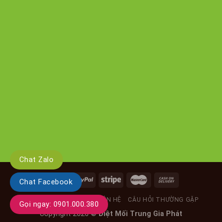
Chat Zalo
Chat Facebook
GIỚI THIỆU
TIN TỨC
LIÊN HỆ
CÂU HỎI THƯỜNG GẶP
Gọi ngay: 0901.000.380
Copyright 2026 ©
Diệt Mối Trung Gia Phát