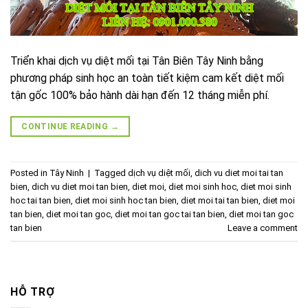
Triển khai dịch vụ diệt mối tại Tân Biên Tây Ninh bằng
phương pháp sinh học an toàn tiết kiệm cam kết diệt mối
tận gốc 100% bảo hành dài hạn đến 12 tháng miễn phí.
CONTINUE READING
→
Posted in
Tây Ninh
|
Tagged
dịch vụ diệt mối
,
dich vu diet moi tai tan
bien
,
dich vu diet moi tan bien
,
diet moi
,
diet moi sinh hoc
,
diet moi sinh
hoc tai tan bien
,
diet moi sinh hoc tan bien
,
diet moi tai tan bien
,
diet moi
tan bien
,
diet moi tan goc
,
diet moi tan goc tai tan bien
,
diet moi tan goc
tan bien
Leave a comment
HỖ TRỢ