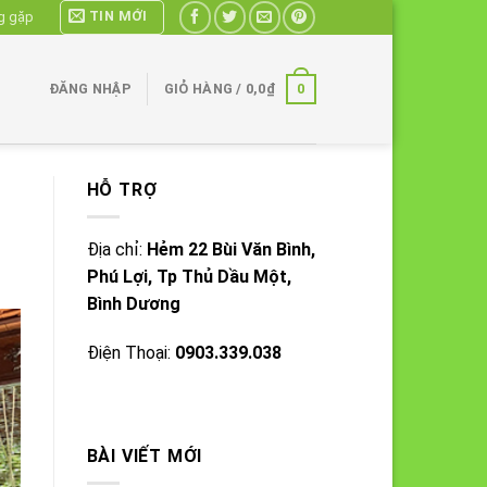
TIN MỚI
g gặp
0
ĐĂNG NHẬP
GIỎ HÀNG /
0,0
₫
HỖ TRỢ
Địa chỉ:
Hẻm 22 Bùi Văn Bình,
Phú Lợi, Tp Thủ Dầu Một,
Bình Dương
Điện Thoại:
0903.339.038
BÀI VIẾT MỚI