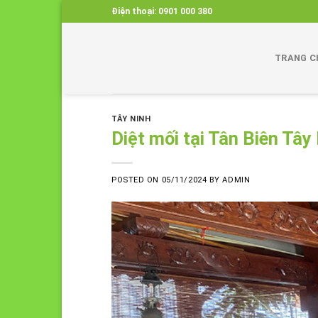
Skip
Điện thoại:
0901 000 380
to
content
TRANG C
TÂY NINH
Diệt mối tại Tân Biên Tây
POSTED ON
05/11/2024
BY
ADMIN