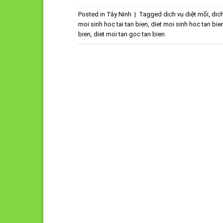
Posted in
Tây Ninh
|
Tagged
dịch vụ diệt mối
,
dich
moi sinh hoc tai tan bien
,
diet moi sinh hoc tan bie
bien
,
diet moi tan goc tan bien