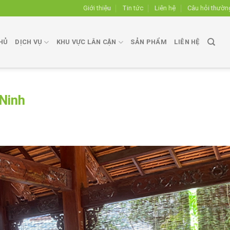
Giới thiệu
Tin tức
Liên hệ
Câu hỏi thườn
HỦ
DỊCH VỤ
KHU VỰC LÂN CẬN
SẢN PHẨM
LIÊN HỆ
 Ninh