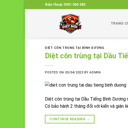
Skip
Điện thoại:
0901 000 380
to
content
TRANG C
DIỆT CÔN TRÙNG TẠI BÌNH DƯƠNG
Diệt côn trùng tại Dầu T
POSTED ON
03/04/2023
BY
ADMIN
Diệt côn trùng tại Dầu Tiếng Bình Dương nh
Có bảo hành 2 tháng đối với kiến và gián 
CONTINUE READING
→