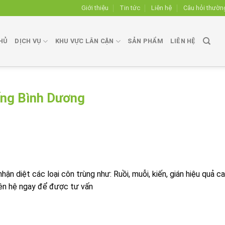
Giới thiệu
Tin tức
Liên hệ
Câu hỏi thườn
HỦ
DỊCH VỤ
KHU VỰC LÂN CẬN
SẢN PHẨM
LIÊN HỆ
iếng Bình Dương
ận diệt các loại côn trùng như: Ruồi, muỗi, kiến, gián hiệu quả ca
liên hệ ngay để được tư vấn