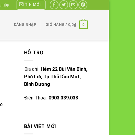
TIN MỚI
g gặp
0
ĐĂNG NHẬP
GIỎ HÀNG /
0,0
₫
HỖ TRỢ
Địa chỉ:
Hẻm 22 Bùi Văn Bình,
Phú Lợi, Tp Thủ Dầu Một,
Bình Dương
Điện Thoại:
0903.339.038
o.
BÀI VIẾT MỚI