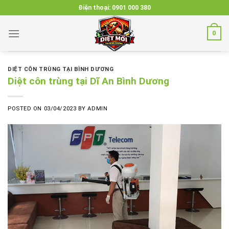
Skip
Điện thoại:
0901 000 380
to
content
0
DIỆT CÔN TRÙNG TẠI BÌNH DƯƠNG
Diệt côn trùng tại Dĩ An Bình Dương
POSTED ON
03/04/2023
BY
ADMIN