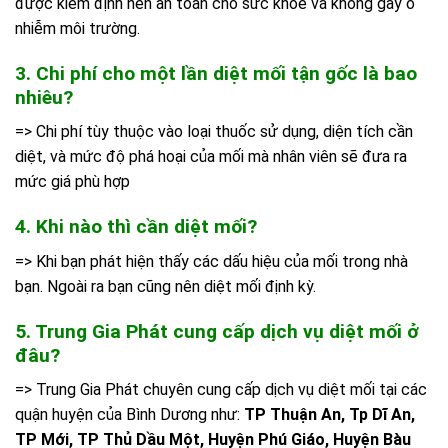
được kiểm định nên an toàn cho sức khỏe và không gây ô
nhiễm môi trường.
3. Chi phí cho một lần diệt mối tận gốc là bao
nhiêu?
=> Chi phí tùy thuộc vào loại thuốc sử dụng, diện tích cần
diệt, và mức độ phá hoại của mối mà nhân viên sẽ đưa ra
mức giá phù hợp
4. Khi nào thì cần diệt mối?
=> Khi bạn phát hiện thấy các dấu hiệu của mối trong nhà
bạn. Ngoài ra bạn cũng nên diệt mối định kỳ.
5. Trung Gia Phát cung cấp dịch vụ diệt mối ở
đâu?
=> Trung Gia Phát chuyên cung cấp dịch vụ diệt mối tại các
quận huyện của Bình Dương như:
TP Thuận An, Tp Dĩ An,
TP Mới, TP Thủ Dầu Một, Huyện Phú Giáo, Huyện Bàu