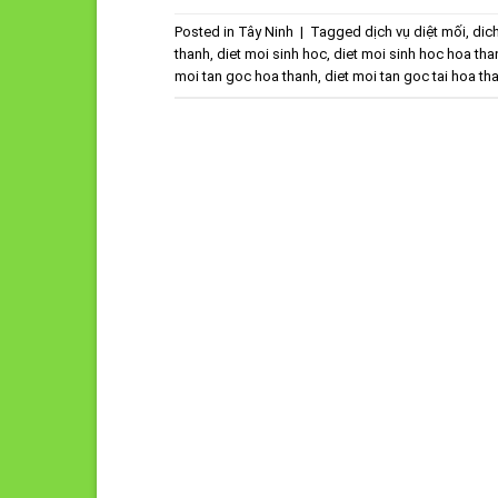
Posted in
Tây Ninh
|
Tagged
dịch vụ diệt mối
,
dic
thanh
,
diet moi sinh hoc
,
diet moi sinh hoc hoa tha
moi tan goc hoa thanh
,
diet moi tan goc tai hoa th