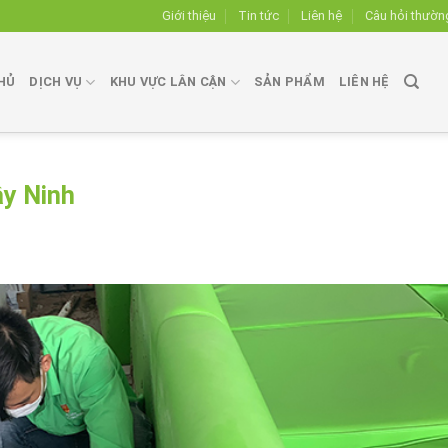
Giới thiệu
Tin tức
Liên hệ
Câu hỏi thườn
HỦ
DỊCH VỤ
KHU VỰC LÂN CẬN
SẢN PHẨM
LIÊN HỆ
ây Ninh