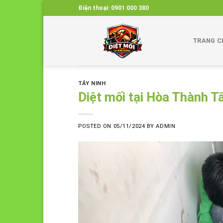
Skip
Điện thoại:
0901 000 380
to
content
TRANG C
TÂY NINH
Diệt mối tại Hòa Thành T
POSTED ON
05/11/2024
BY
ADMIN