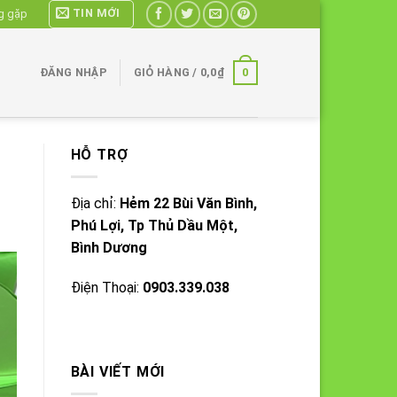
TIN MỚI
g gặp
0
ĐĂNG NHẬP
GIỎ HÀNG /
0,0
₫
HỖ TRỢ
Địa chỉ:
Hẻm 22 Bùi Văn Bình,
Phú Lợi, Tp Thủ Dầu Một,
Bình Dương
Điện Thoại:
0903.339.038
BÀI VIẾT MỚI