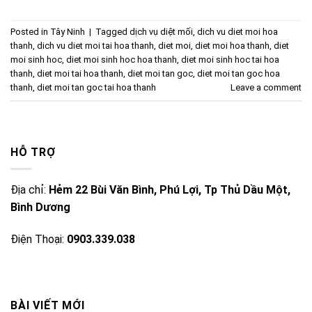
Posted in
Tây Ninh
|
Tagged
dịch vụ diệt mối
,
dich vu diet moi hoa
thanh
,
dich vu diet moi tai hoa thanh
,
diet moi
,
diet moi hoa thanh
,
diet
moi sinh hoc
,
diet moi sinh hoc hoa thanh
,
diet moi sinh hoc tai hoa
thanh
,
diet moi tai hoa thanh
,
diet moi tan goc
,
diet moi tan goc hoa
thanh
,
diet moi tan goc tai hoa thanh
Leave a comment
HỖ TRỢ
Địa chỉ:
Hẻm 22 Bùi Văn Bình, Phú Lợi, Tp Thủ Dầu Một,
Bình Dương
Điện Thoại:
0903.339.038
BÀI VIẾT MỚI