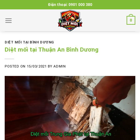
Skip
Điện thoại:
0901 000 380
to
content
0
DIỆT MỐI TẠI BÌNH DƯƠNG
Diệt mối tại Thuận An Bình Dương
POSTED ON
15/03/2021
BY
ADMIN