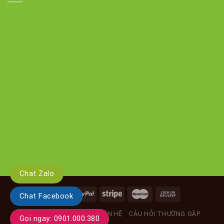
Chat Zalo
Chat Facebook
GIỚI THIỆU
TIN TỨC
LIÊN HỆ
CÂU HỎI THƯỜNG GẶP
Gọi ngay: 0901.000.380