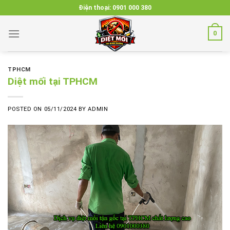
Skip
Điện thoại:
0901 000 380
to
content
0
TPHCM
Diệt mối tại TPHCM
POSTED ON
05/11/2024
BY
ADMIN