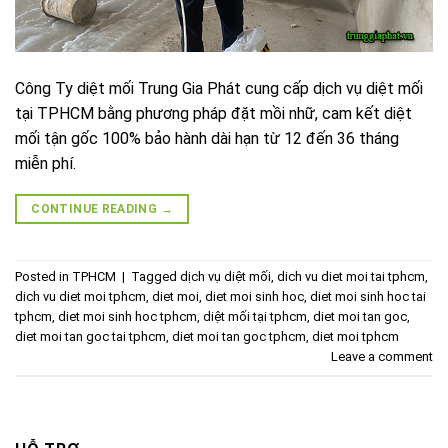
Công Ty diệt mối Trung Gia Phát cung cấp dịch vụ diệt mối
tại TPHCM bằng phương pháp đặt mồi nhữ, cam kết diệt
mối tận gốc 100% bảo hành dài hạn từ 12 đến 36 tháng
miễn phí.
CONTINUE READING
→
Posted in
TPHCM
|
Tagged
dịch vụ diệt mối
,
dich vu diet moi tai tphcm
,
dich vu diet moi tphcm
,
diet moi
,
diet moi sinh hoc
,
diet moi sinh hoc tai
tphcm
,
diet moi sinh hoc tphcm
,
diệt mối tại tphcm
,
diet moi tan goc
,
diet moi tan goc tai tphcm
,
diet moi tan goc tphcm
,
diet moi tphcm
Leave a comment