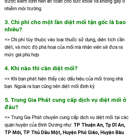
được kiểm định nên an toàn cho sức khỏe và không gây ô
nhiễm môi trường.
3. Chi phí cho một lần diệt mối tận gốc là bao
nhiêu?
=> Chi phí tùy thuộc vào loại thuốc sử dụng, diện tích cần
diệt, và mức độ phá hoại của mối mà nhân viên sẽ đưa ra
mức giá phù hợp
4. Khi nào thì cần diệt mối?
=> Khi bạn phát hiện thấy các dấu hiệu của mối trong nhà
bạn. Ngoài ra bạn cũng nên diệt mối định kỳ.
5. Trung Gia Phát cung cấp dịch vụ diệt mối ở
đâu?
=> Trung Gia Phát chuyên cung cấp dịch vụ diệt mối tại các
quận huyện của Bình Dương như:
TP Thuận An, Tp Dĩ An,
TP Mới, TP Thủ Dầu Một, Huyện Phú Giáo, Huyện Bàu