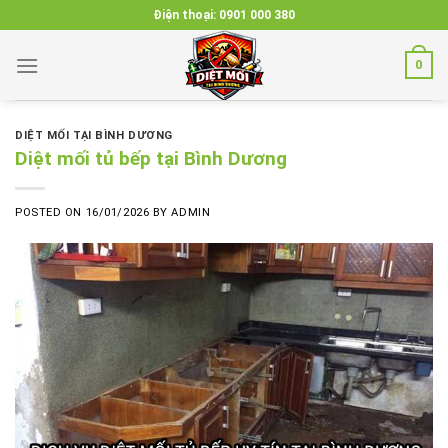
Skip
Điện thoại:
0901 000 380
to
content
0
DIỆT MỐI TẠI BÌNH DƯƠNG
Diệt mối tủ bếp tại Bình Dương
POSTED ON
16/01/2026
BY
ADMIN