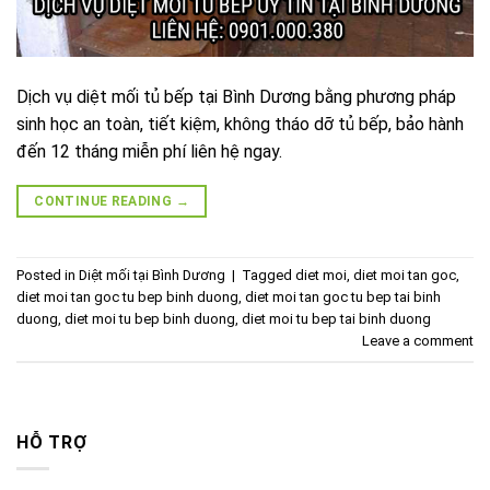
Dịch vụ diệt mối tủ bếp tại Bình Dương bằng phương pháp
sinh học an toàn, tiết kiệm, không tháo dỡ tủ bếp, bảo hành
đến 12 tháng miễn phí liên hệ ngay.
CONTINUE READING
→
Posted in
Diệt mối tại Bình Dương
|
Tagged
diet moi
,
diet moi tan goc
,
diet moi tan goc tu bep binh duong
,
diet moi tan goc tu bep tai binh
duong
,
diet moi tu bep binh duong
,
diet moi tu bep tai binh duong
Leave a comment
HỖ TRỢ