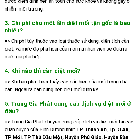
được kiểm định nên an toàn cho sức khỏe và không gây ô
nhiễm môi trường.
3. Chi phí cho một lần diệt mối tận gốc là bao
nhiêu?
=> Chi phí tùy thuộc vào loại thuốc sử dụng, diện tích cần
diệt, và mức độ phá hoại của mối mà nhân viên sẽ đưa ra
mức giá phù hợp
4. Khi nào thì cần diệt mối?
=> Khi bạn phát hiện thấy các dấu hiệu của mối trong nhà
bạn. Ngoài ra bạn cũng nên diệt mối định kỳ.
5. Trung Gia Phát cung cấp dịch vụ diệt mối ở
đâu?
=> Trung Gia Phát chuyên cung cấp dịch vụ diệt mối tại các
quận huyện của Bình Dương như:
TP Thuận An, Tp Dĩ An,
TP Mới, TP Thủ Dầu Một, Huyện Phú Giáo, Huyện Bàu