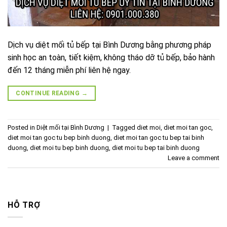
Dịch vụ diệt mối tủ bếp tại Bình Dương bằng phương pháp
sinh học an toàn, tiết kiệm, không tháo dỡ tủ bếp, bảo hành
đến 12 tháng miễn phí liên hệ ngay.
CONTINUE READING
→
Posted in
Diệt mối tại Bình Dương
|
Tagged
diet moi
,
diet moi tan goc
,
diet moi tan goc tu bep binh duong
,
diet moi tan goc tu bep tai binh
duong
,
diet moi tu bep binh duong
,
diet moi tu bep tai binh duong
Leave a comment
HỖ TRỢ