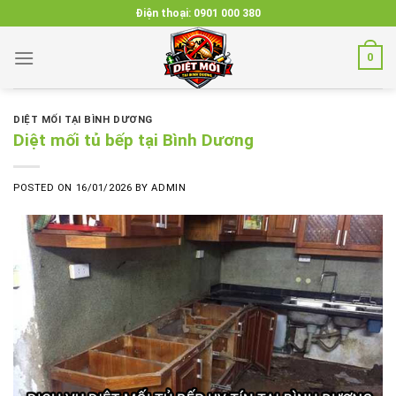
Skip
Điện thoại:
0901 000 380
to
content
0
DIỆT MỐI TẠI BÌNH DƯƠNG
Diệt mối tủ bếp tại Bình Dương
POSTED ON
16/01/2026
BY
ADMIN